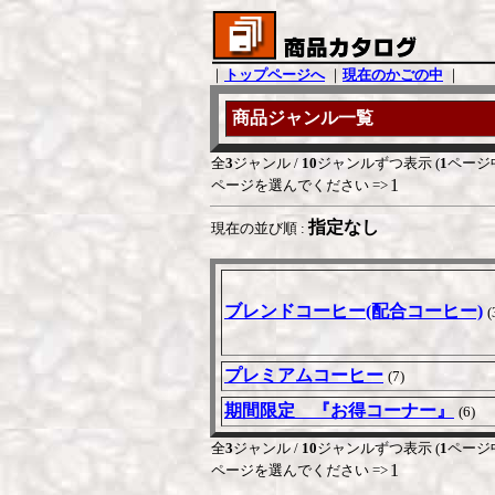
｜
トップページへ
｜
現在のかごの中
｜
商品ジャンル一覧
全
3
ジャンル /
10
ジャンルずつ表示 (
1
ページ
1
ページを選んでください =>
指定なし
現在の並び順 :
ブレンドコーヒー(配合コーヒー)
(
プレミアムコーヒー
(7)
期間限定 『お得コーナー』
(6)
全
3
ジャンル /
10
ジャンルずつ表示 (
1
ページ
1
ページを選んでください =>