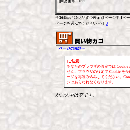
[商品番号] 1055
全
36
商品 /
20
商品ずつ表示 (
2
ページ中
1
ペー
1
2
ページを選んでください =>
｜
ページの先頭へ
｜
[ご注意]
あなたのブラウザの設定では Cook
せん。ブラウザの設定で Cookie
ージを再読み込みしてください。Coo
ジはあらわれなくなります。
かごの中は空です。