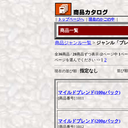
｜
トップページへ
｜
現在のかごの中
｜
商品一覧
商品ジャンル一覧
>
ジャンル「ブレ
全
36
商品 /
20
商品ずつ表示 (
2
ページ中
1
ペー
1
2
ページを選んでください =>
指定なし
並び順 
現在の並び順 :
マイルドブレンド(100gパック)
[商品番号] 1011
マイルドブレンド(200gパック)
[商品番号] 1012