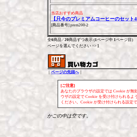
当店おすすめ商品
【只今のプレミアムコーヒーのセット40
[商品番号] prem200-2
全
6
商品 /
20
商品ずつ表示 (
1
ページ中
1
ページ目)
1
ページを選んでください =>
｜
ページの先頭へ
｜
[ご注意]
あなたのブラウザの設定では Cookie 
ウザの設定で Cookie を受け付けられ
ください。Cookie が受け付けられる
かごの中は空です。