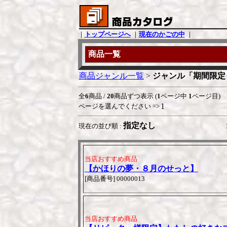
｜
トップページへ
｜
現在のかごの中
｜
商品一覧
商品ジャンル一覧
>
ジャンル「期間限定
全
6
商品 /
20
商品ずつ表示 (
1
ページ中
1
ページ目)
1
ページを選んでください =>
指定なし
現在の並び順 :
当店おすすめ商品
【かほりの夢・８月のせっと】
[商品番号] 00000013
当店おすすめ商品