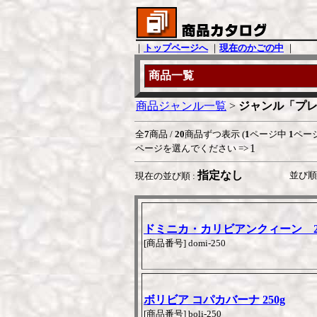
｜
トップページへ
｜
現在のかごの中
｜
商品一覧
商品ジャンル一覧
>
ジャンル「プ
全
7
商品 /
20
商品ずつ表示 (
1
ページ中
1
ペー
1
ページを選んでください =>
指定なし
並び順 
現在の並び順 :
ドミニカ・カリビアンクィーン 25
[商品番号] domi-250
ボリビア コパカバーナ 250g
[商品番号] boli-250