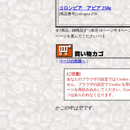
コロンビア アピア 250g
[商品番号] col-apia-250
全
7
商品 /
20
商品ずつ表示 (
1
ページ中
1
ペー
1
ページを選んでください =>
｜
ページの先頭へ
｜
[ご注意]
あなたのブラウザの設定では Cook
せん。ブラウザの設定で Cookie
ージを再読み込みしてください。Coo
ジはあらわれなくなります。
かごの中は空です。