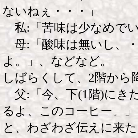
ないねぇ・・・」
私:「苦味は少なめで
母:「酸味は無いし、・
よ。」、などなど。
しばらくして、2階から
父:「今、下(1階)に
るよ、このコーヒー。」
と、わざわざ伝えに来た