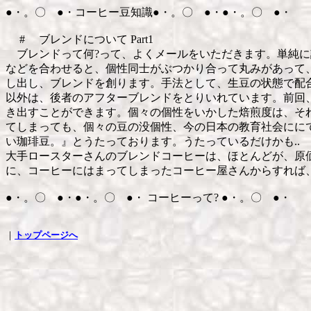
●・。〇 ●・コーヒー豆知識●・。〇 ●・●・。〇 ●・
# ブレンドについて Part1
ブレンドって何?って、よくメールをいただきます。単純に
などを合わせると、個性同士がぶつかり合って丸みがあって
し出し、ブレンドを創ります。手法として、生豆の状態で配
以外は、後者のアフターブレンドをとりいれています。前回
き出すことができます。個々の個性をいかした焙煎度は、そ
てしまっても、個々の豆の没個性、今の日本の教育社会ににて
い珈琲豆。』とうたっております。うたっているだけかも..
大手ロースターさんのブレンドコーヒーは、ほとんどが、原
に、コーヒーにはまってしまったコーヒー屋さんからすれば、
●・。〇 ●・●・。〇 ●・ コーヒーって? ●・。〇 ●・
｜
トップページへ