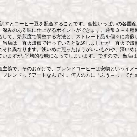
訳すとコーヒー豆を配合することです。個性いっぱいの各国産
、深みのある味に仕上がるポイントができます。通常３～４種
合して、焙煎度で調整する方法と、ストレート品を個々に焙煎
、当店は、直火焙煎で行っていると記述しましたが、直火で焙煎
れぞれ異なります。浅いめに煎ったほうがいいものや、深いめ
いますが..平均的な味になってしまいます。ですので、当店
価主義で、そのおかげで、ブレンドコーヒーは安物というイメ
ブレンドってアートなんです。何人の方に「ふう～っ」てため