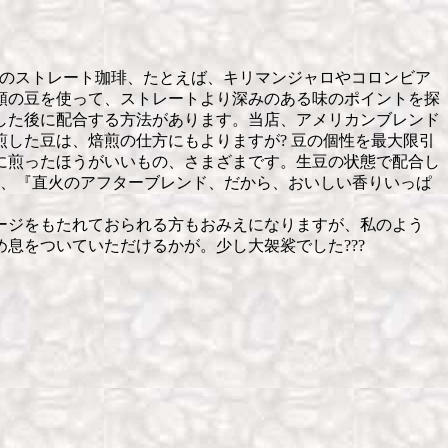
のストレート珈琲、たとえば、キリマンジャロやコロンビア
類の豆を使って、ストレートより深みのある味のポイントを探
した後に配合する方法があります。当店、アメリカンブレンド
した豆は、焙煎の仕方にもよりますが? 豆の個性を最大限引
に煎ったほうがいいもの、さまざまです。生豆の状態で配合し
は、『直火のアフターブレンド、だから、おいしい香りいっぱ
ージをもたれておられる方もおみえになりますが、私のよう
息をついていただけるかが。少し大袈裟でした???