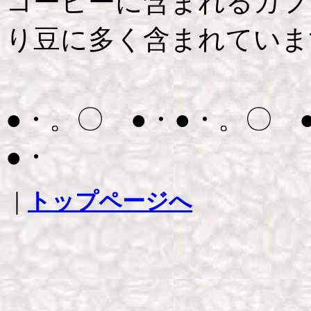
コーヒーに含まれるカフ
り豆に多く含まれています
●・。〇 ●・●・。〇 
●・
｜
トップページへ