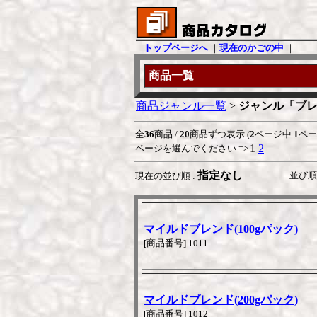
｜
トップページへ
｜
現在のかごの中
｜
商品一覧
商品ジャンル一覧
>
ジャンル「ブレ
全
36
商品 /
20
商品ずつ表示 (
2
ページ中
1
ペー
1
2
ページを選んでください =>
指定なし
並び順 
現在の並び順 :
マイルドブレンド(100gパック)
[商品番号] 1011
マイルドブレンド(200gパック)
[商品番号] 1012