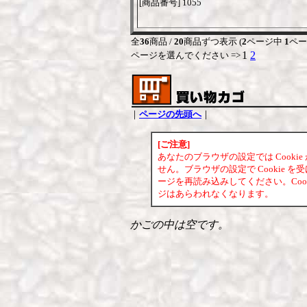
[商品番号] 1055
全
36
商品 /
20
商品ずつ表示 (
2
ページ中
1
ペー
1
2
ページを選んでください =>
｜
ページの先頭へ
｜
[ご注意]
あなたのブラウザの設定では Cook
せん。ブラウザの設定で Cookie
ージを再読み込みしてください。Coo
ジはあらわれなくなります。
かごの中は空です。