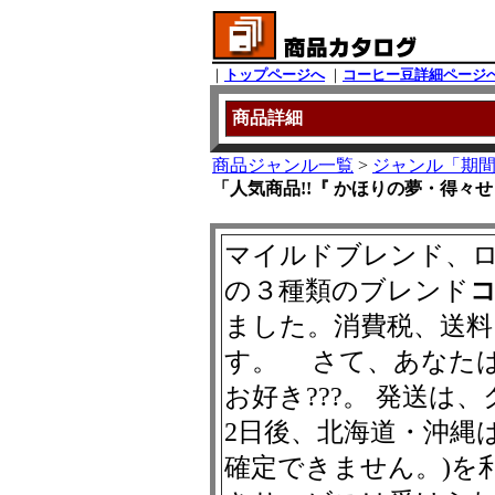
｜
トップページへ
｜
コーヒー豆詳細ページ
商品詳細
商品ジャンル一覧
>
ジャンル「期
「人気商品!!『 かほりの夢・得々せっ
マイルドブレンド、
の３種類のブレンド
ました。消費税、送料
す。 さて、あなた
お好き???。 発送は
2日後、北海道・沖縄
確定できません。)を