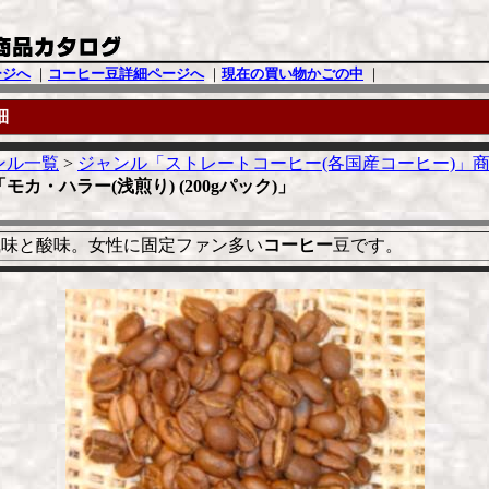
ージへ
｜
コーヒー豆詳細ページへ
｜
現在の買い物かごの中
｜
細
ンル一覧
>
ジャンル「ストレートコーヒー(各国産コーヒー)」
モカ・ハラー(浅煎り) (200gパック)」
風味と酸味。女性に固定ファン多い
コーヒー
豆です。