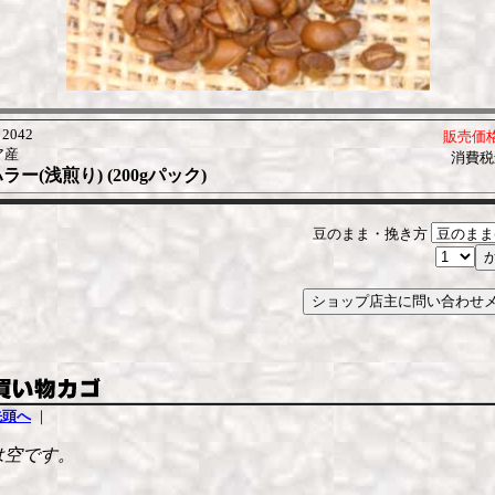
2042
販売価
ア産
消費税
ー(浅煎り) (200gパック)
豆のまま・挽き方
先頭へ
｜
は空です。