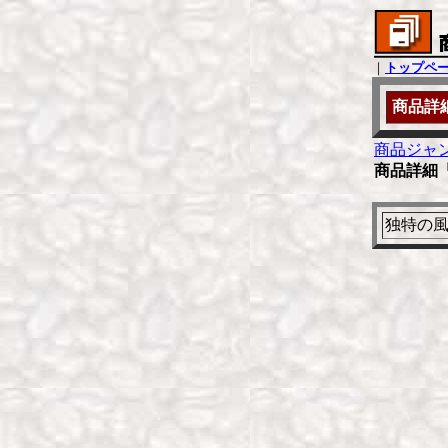
｜
トップペ
商品詳
商品ジャ
商品詳細「
独特の