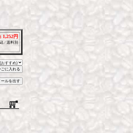
1,252円
格
込 / 送料別