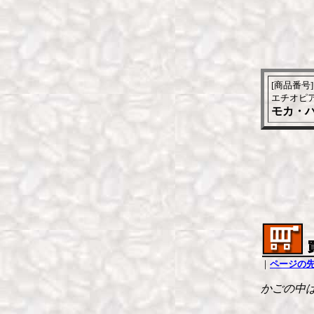
[商品番号] 
エチオピ
モカ・ハラ
｜
ページの
かごの中