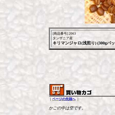
[商品番号] 2063
タンザニア産
キリマンジャロ(浅煎り) (300gパッ
｜
ページの先頭へ
｜
かごの中は空です。