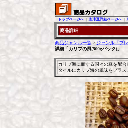
｜
トップページへ
｜
珈琲豆詳細ページへ
｜
商品詳細
商品ジャンル一覧
>
ジャンル「ブレ
詳細「カリブの風(500gパック)」
カリブ海に面する国々の豆を配合
タイルにカリブ海の風味をプラス..