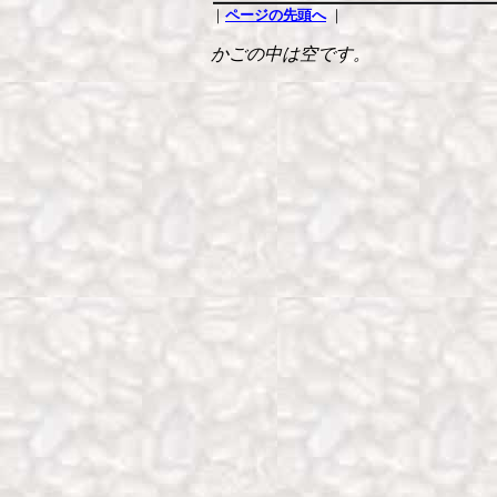
｜
ページの先頭へ
｜
かごの中は空です。