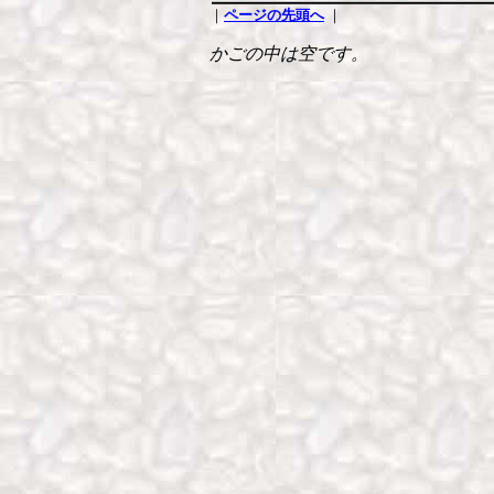
｜
ページの先頭へ
｜
かごの中は空です。