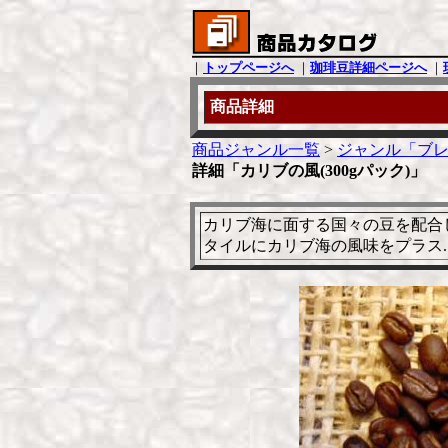
｜
トップページへ
｜
珈琲豆詳細ページへ
｜
商品詳細
商品ジャンル一覧
>
ジャンル「ブレ
詳細「カリブの風(300gパック)」
カリブ海に面する国々の豆を配合
タイルにカリブ海の風味をプラス..