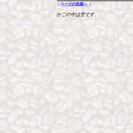
｜
ページの先頭へ
｜
かごの中は空です。