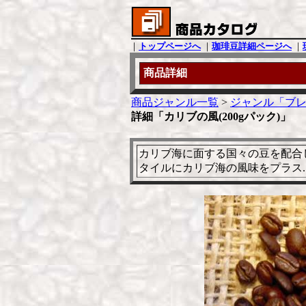
｜
トップページへ
｜
珈琲豆詳細ページへ
｜
商品詳細
商品ジャンル一覧
>
ジャンル「ブレ
詳細「カリブの風(200gパック)」
カリブ海に面する国々の豆を配合
タイルにカリブ海の風味をプラス..