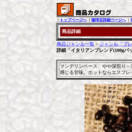
｜
トップページへ
｜
珈琲豆詳細ページへ
｜
商品詳細
商品ジャンル一覧
>
ジャンル「ブレ
詳細「イタリアンブレンド(100gパ
マンデリンベース やや深煎り～
感じる甘味。ホットならエスプレッ