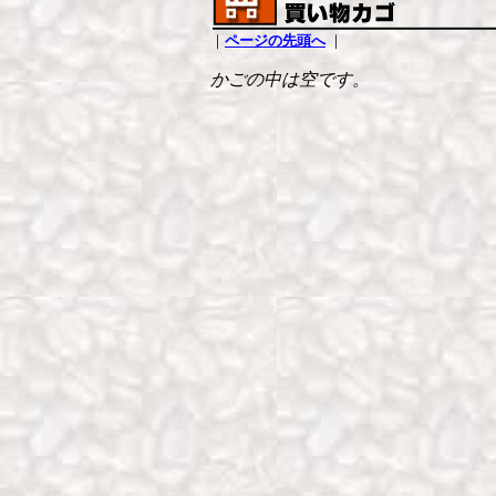
｜
ページの先頭へ
｜
かごの中は空です。